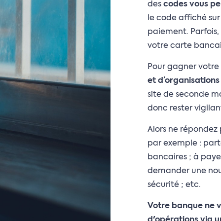
des
codes vous pe
le code affiché su
paiement. Parfois
votre carte bancai
Pour gagner votre c
et d’organisation
site de seconde ma
donc rester vigilan
Alors ne répondez
par exemple : par
bancaires ; à paye
demander une nouv
sécurité ; etc.
Votre banque ne 
d'opérations via un