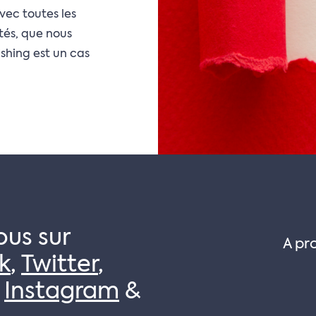
vec toutes les
tés, que nous
shing est un cas
ous sur
A pr
k
,
Twitter
,
,
Instagram
&